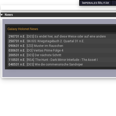
Imperiales Militär
News
Galaxy Holonet News
290731 n.E.
[DES] Es endet hier, auf diese Weise oder auf eine andere
250731 n.E.
SN IGS: Kriegstagebuch 2. Quartal 31 n.E.
090631 n.E.
[IZD] Muster im Rauschen
030631 n.E.
[DO] Veritas Prime Folge 4
200531 n.E.
[DES] Der nächste Schritt
110531 n.E.
[REA] The Hunt - Dark Mirror Interlude - The Asset I
040531 n.E.
[DES] Wie die commenorische Sandviper