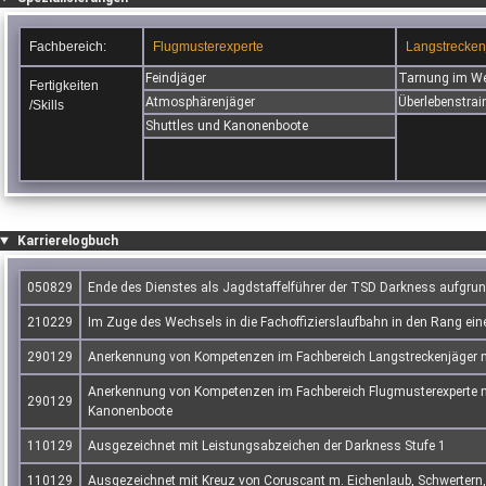
Fachbereich:
Flugmusterexperte
Langstrecken
Feindjäger
Tarnung im W
Fertigkeiten
Atmosphärenjäger
Überlebenstrai
/Skills
Shuttles und Kanonenboote
Karrierelogbuch
050829
Ende des Dienstes als Jagdstaffelführer der TSD Darkness aufgrund 
210229
Im Zuge des Wechsels in die Fachoffizierslaufbahn in den Rang ein
290129
Anerkennung von Kompetenzen im Fachbereich Langstreckenjäger mit
Anerkennung von Kompetenzen im Fachbereich Flugmusterexperte mit
290129
Kanonenboote
110129
Ausgezeichnet mit Leistungsabzeichen der Darkness Stufe 1
110129
Ausgezeichnet mit Kreuz von Coruscant m. Eichenlaub, Schwerter