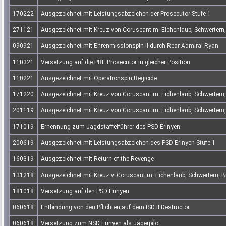
170222
Ausgezeichnet mit Leistungsabzeichen der Prosecutor Stufe 1
271121
Ausgezeichnet mit Kreuz von Coruscant m. Eichenlaub, Schwertern,
090921
Ausgezeichnet mit Ehrenmissionspin II durch Rear Admiral Ryan
110321
Versetzung auf die PRE Prosecutor in gleicher Position
110221
Ausgezeichnet mit Operationspin Regicide
171220
Ausgezeichnet mit Kreuz von Coruscant m. Eichenlaub, Schwertern, 
201119
Ausgezeichnet mit Kreuz von Coruscant m. Eichenlaub, Schwertern,
171019
Ernennung zum Jagdstaffelführer des PSD Erinyen
200619
Ausgezeichnet mit Leistungsabzeichen des PSD Erinyen Stufe 1
160319
Ausgezeichnet mit Return of the Revenge
131218
Ausgezeichnet mit Kreuz v. Coruscant m. Eichenlaub, Schwertern, Br
181018
Versetzung auf den PSD Erinyen
060618
Entbindung von den Pflichten auf dem ISD II Destructor
060618
Versetzung zum NSD Erinyen als Jägerpilot