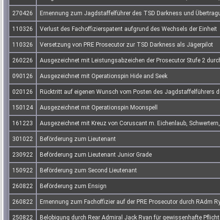
270426
Ernennung zum Jagdstaffelführer des TSD Darkness und Übertragun
110326
Verlust des Fachoffizierspatent aufgrund des Wechsels der Einheit
110326
Versetzung von PRE Prosecutor zur TSD Darkness als Jägerpilot
260226
Ausgezeichnet mit Leistungsabzeichen der Prosecutor Stufe 2 du
090126
Ausgezeichnet mit Operationspin Hide and Seek
020126
Rücktritt auf eigenen Wunsch vom Posten des Jagdstaffelführers 
150124
Ausgezeichnet mit Operationspin Moonspell
161223
Ausgezeichnet mit Kreuz von Coruscant m. Eichenlaub, Schwertern
301022
Beförderung zum Lieutenant
230922
Beförderung zum Lieutenant Junior Grade
150922
Beförderung zum Second Lieutenant
260822
Beförderung zum Ensign
260822
Ernennung zum Fachoffizier auf der PRE Prosecutor durch RAdm Ry
250822
Belobigung durch Rear Admiral Jack Ryan für gewissenhafte Pflich