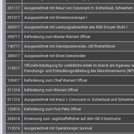
291117
Ausgezeichnet mit Kreuz von Coruscant m. Eichenlaub, Schwertern u
091017
Ausgezeichnet mit Ehrenmissionspin I
280917
Ausgezeichnet mit Leistungsabzeichen des NSD Erinyen Stufe 1
290717
Beförderung zum Master Warrant Officer
140717
Ausgezeichnet mit Dienstpostenorden JSF/Rottenführer
280517
Ausgezeichnet mit Ehren Dienstorden
Offizielle Belobigung für vorbildliche Arbeit im Dienst als Ingenieu
110517
Forschungs- und Entwicklungsabteilung des Maschinenraums (NP
100417
Beförderung zum Chief Warrant Officer
011216
Beförderung zum Warrant Officer
011216
Ausgezeichnet mit Kreuz v. Coruscant m. Eichenlaub und Schwerte
120816
Beförderung zum First Petty Officer
260616
Ernennung zum Jagdstaffelführer auf dem ISD II Destructor
110516
Ausgezeichnet mit Operationspin Survival